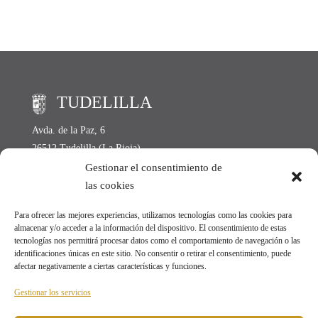
TUDELILLA
Avda. de la Paz, 6
26512 Tudelilla (La Rioja)
Lunes a Viernes de 11:00 h. a 14:00 h.
Gestionar el consentimiento de
las cookies
Tel: +34 941 152 004
Para ofrecer las mejores experiencias, utilizamos tecnologías como las cookies para
Fax: +34 941 152 157
almacenar y/o acceder a la información del dispositivo. El consentimiento de estas
Email:
ayto@tudelilla.org
tecnologías nos permitirá procesar datos como el comportamiento de navegación o las
identificaciones únicas en este sitio. No consentir o retirar el consentimiento, puede
afectar negativamente a ciertas características y funciones.
SEDE ELECTRÓNICA
Gestionar los servicios