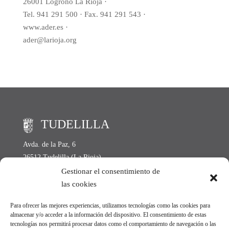
26001 Logroño La Rioja ·
Tel. 941 291 500 · Fax. 941 291 543 ·
www.ader.es ·
ader@larioja.org
TUDELILLA
Avda. de la Paz, 6
26512 Tudelilla (La Rioja)
Lunes a Viernes de 11:00 h. a 14:00 h.
Gestionar el consentimiento de
las cookies
Tel: +34 941 152 004
Para ofrecer las mejores experiencias, utilizamos tecnologías como las cookies para
Fax: +34 941 152 157
almacenar y/o acceder a la información del dispositivo. El consentimiento de estas
Email:
ayto@tudelilla.org
tecnologías nos permitirá procesar datos como el comportamiento de navegación o las