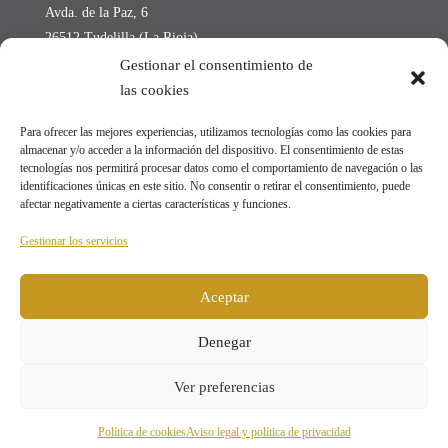
Avda. de la Paz, 6
26512 Tudelilla (La Rioja)
Lunes a Viernes de 11:00 h. a 14:00 h.
Gestionar el consentimiento de
las cookies
Tel: +34 941 152 004
Para ofrecer las mejores experiencias, utilizamos tecnologías como las cookies para
Fax: +34 941 152 157
almacenar y/o acceder a la información del dispositivo. El consentimiento de estas
Email:
ayto@tudelilla.org
tecnologías nos permitirá procesar datos como el comportamiento de navegación o las
identificaciones únicas en este sitio. No consentir o retirar el consentimiento, puede
afectar negativamente a ciertas características y funciones.
SEDE ELECTRÓNICA
Gestionar los servicios
Aceptar
Denegar
© 2023 Ayuntamiento de Tudelilla - Web oficial |
Aviso Legal y Política de
Ver preferencias
Privacidad
|
Política de Cookies
|
Mapa web
Política de cookies
Aviso legal y política de privacidad